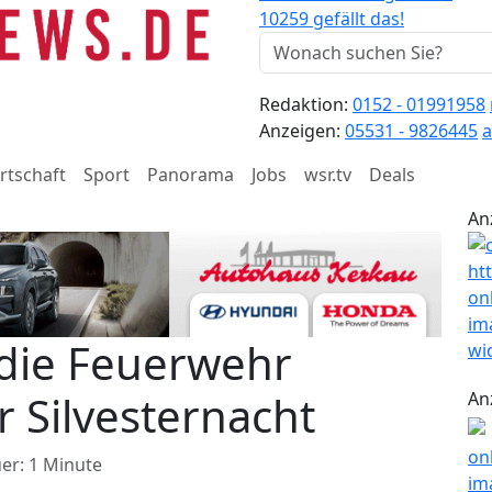
10259 gefällt das!
Redaktion:
0152 - 01991958
Anzeigen:
05531 - 9826445
a
rtschaft
Sport
Panorama
Jobs
wsr.tv
Deals
An
 die Feuerwehr
 Silvesternacht
An
er: 1 Minute