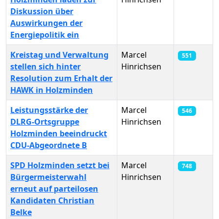
Diskussion über
Auswirkungen der
Energiepolitik ein
Kreistag und Verwaltung
Marcel
551
stellen sich hinter
Hinrichsen
Resolution zum Erhalt der
HAWK in Holzminden
Leistungsstärke der
Marcel
546
DLRG-Ortsgruppe
Hinrichsen
Holzminden beeindruckt
CDU-Abgeordnete B
SPD Holzminden setzt bei
Marcel
748
Bürgermeisterwahl
Hinrichsen
erneut auf parteilosen
Kandidaten Christian
Belke