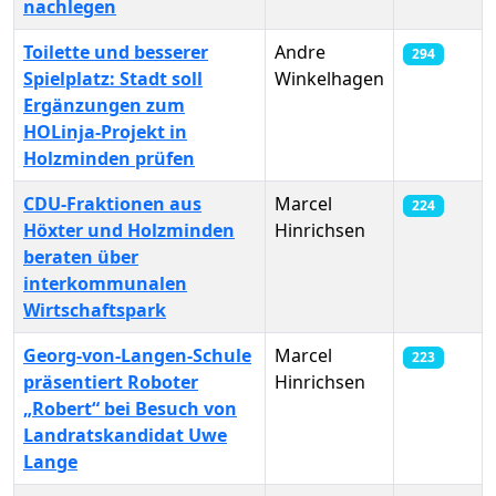
nachlegen
Toilette und besserer
Andre
294
Spielplatz: Stadt soll
Winkelhagen
Ergänzungen zum
HOLinja-Projekt in
Holzminden prüfen
CDU-Fraktionen aus
Marcel
224
Höxter und Holzminden
Hinrichsen
beraten über
interkommunalen
Wirtschaftspark
Georg-von-Langen-Schule
Marcel
223
präsentiert Roboter
Hinrichsen
„Robert“ bei Besuch von
Landratskandidat Uwe
Lange