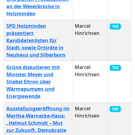
an der Weserbrücke in
Holzminden
SPD Holzminden
Marcel
765
präsentiert
Hinrichsen
Kandidatenlisten für
Stadt- sowie Ortsräte in
Neuhaus und Silberborn
Grüne diskutieren mit
Marcel
702
Minister Meyer und
Hinrichsen
Stiebel Eltron über
Wärmepumpen und
Energiewende
Ausstellungseröffnung im
Marcel
580
Martha-Warnecke-Haus:
Hinrichsen
„Helmut Schmidt – Mut
zur Zukunft, Demokratie