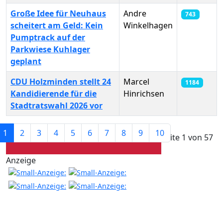
Große Idee für Neuhaus
Andre
743
scheitert am Geld: Kein
Winkelhagen
Pumptrack auf der
Parkwiese Kuhlager
geplant
CDU Holzminden stellt 24
Marcel
1184
Kandidierende für die
Hinrichsen
Stadtratswahl 2026 vor
Beiträge
1
2
3
4
5
6
7
8
9
10
Seite 1 von 57
Anzeige