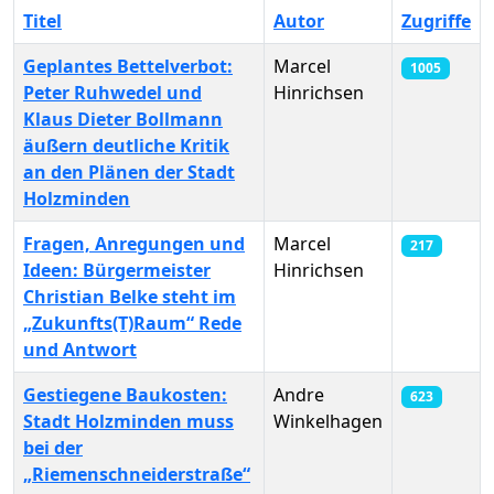
Titel
Autor
Zugriffe
Geplantes Bettelverbot:
Marcel
1005
Peter Ruhwedel und
Hinrichsen
Klaus Dieter Bollmann
äußern deutliche Kritik
an den Plänen der Stadt
Holzminden
Fragen, Anregungen und
Marcel
217
Ideen: Bürgermeister
Hinrichsen
Christian Belke steht im
„Zukunfts(T)Raum“ Rede
und Antwort
Gestiegene Baukosten:
Andre
623
Stadt Holzminden muss
Winkelhagen
bei der
„Riemenschneiderstraße“