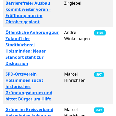
Barrierefreier Ausbau
Zirgiebel
kommt weiter voran -
Eröffnung nun im
Oktober geplant
Öffentliche Anhörung zur
Andre
1106
Zukunft der
Winkelhagen
Stadtbücherei
Holzminden: Neuer
Standort steht zur
Diskussion
SPD-Ortsverein
Marcel
597
Holzminden sucht
Hinrichsen
historisches
Gründungsdatum und
bittet Bürger um Hilfe
Grüne im Kreisverband
Marcel
849
Holzminden laden zur
Hinrichsen