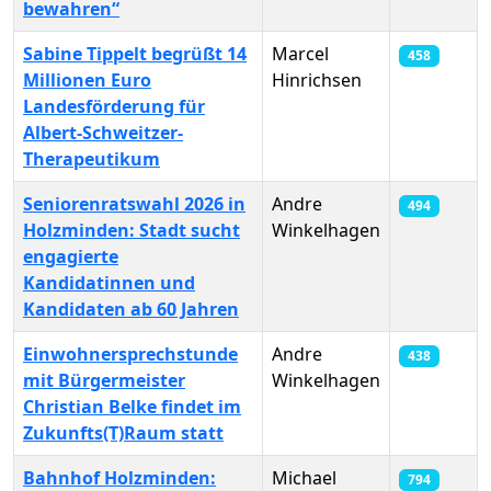
bewahren“
Sabine Tippelt begrüßt 14
Marcel
458
Millionen Euro
Hinrichsen
Landesförderung für
Albert-Schweitzer-
Therapeutikum
Seniorenratswahl 2026 in
Andre
494
Holzminden: Stadt sucht
Winkelhagen
engagierte
Kandidatinnen und
Kandidaten ab 60 Jahren
Einwohnersprechstunde
Andre
438
mit Bürgermeister
Winkelhagen
Christian Belke findet im
Zukunfts(T)Raum statt
Bahnhof Holzminden:
Michael
794