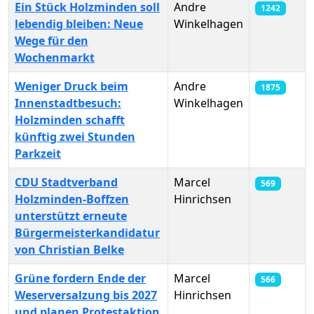
Ein Stück Holzminden soll
Andre
1242
lebendig bleiben: Neue
Winkelhagen
Wege für den
Wochenmarkt
Weniger Druck beim
Andre
1875
Innenstadtbesuch:
Winkelhagen
Holzminden schafft
künftig zwei Stunden
Parkzeit
CDU Stadtverband
Marcel
569
Holzminden-Boffzen
Hinrichsen
unterstützt erneute
Bürgermeisterkandidatur
von Christian Belke
Grüne fordern Ende der
Marcel
566
Weserversalzung bis 2027
Hinrichsen
und planen Protestaktion