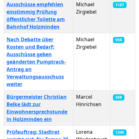
Ausschüsse empfehlen
Michael
1187
einstimmig Prüfung
Zirgiebel
öffentlicher Toilette am
Bahnhof Holzminden
Nach Debatte über
Michael
958
Kosten und Bedarf:
Zirgiebel
Ausschüsse geben
geänderten Pumptrack-
Antrag an
Verwaltungsausschuss
weiter
Bürgermeister Christian
Marcel
688
Belke lädt zur
Hinrichsen
Einwohnersprechstunde
in Holzminden ein
Prüfauftrag: Stadtrat
Lorena
1340