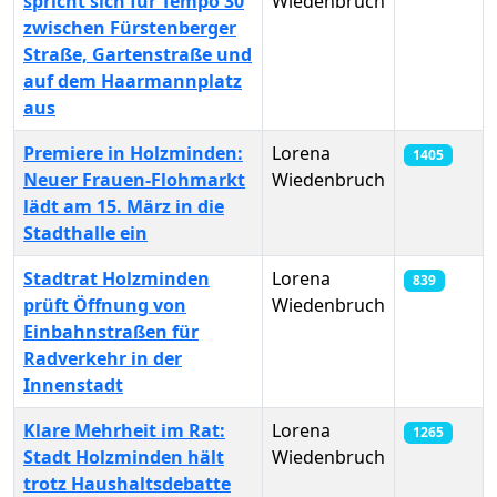
spricht sich für Tempo 30
Wiedenbruch
zwischen Fürstenberger
Straße, Gartenstraße und
auf dem Haarmannplatz
aus
Premiere in Holzminden:
Lorena
1405
Neuer Frauen-Flohmarkt
Wiedenbruch
lädt am 15. März in die
Stadthalle ein
Stadtrat Holzminden
Lorena
839
prüft Öffnung von
Wiedenbruch
Einbahnstraßen für
Radverkehr in der
Innenstadt
Klare Mehrheit im Rat:
Lorena
1265
Stadt Holzminden hält
Wiedenbruch
trotz Haushaltsdebatte