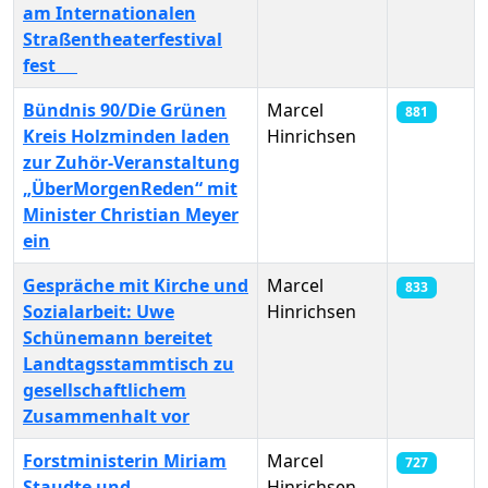
am Internationalen
Straßentheaterfestival
fest
Bündnis 90/Die Grünen
Marcel
881
Kreis Holzminden laden
Hinrichsen
zur Zuhör-Veranstaltung
„ÜberMorgenReden“ mit
Minister Christian Meyer
ein
Gespräche mit Kirche und
Marcel
833
Sozialarbeit: Uwe
Hinrichsen
Schünemann bereitet
Landtagsstammtisch zu
gesellschaftlichem
Zusammenhalt vor
Forstministerin Miriam
Marcel
727
Staudte und
Hinrichsen