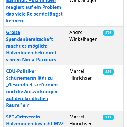
Bahnhof: Holzminden
Winkelhagen
reagiert auf ein Problem,
das viele Reisende längst
kennen
Große
Andre
876
Spendenbereitschaft
Winkelhagen
macht es möglich:
Holzminden bekommt
seinen Ninja-Parcours
CDU-Politiker
Marcel
559
Schünemann lädt zu
Hinrichsen
„Gesundheitsreformen
und die Auswirkungen
auf den ländlichen
Raum“ ein
SPD-Ortsverein
Marcel
719
Holzminden besucht MVZ
Hinrichsen