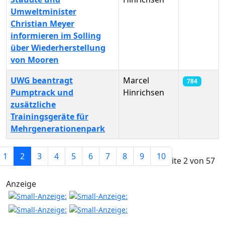
Umweltminister
Christian Meyer
informieren im Solling
über Wiederherstellung
von Mooren
UWG beantragt
Marcel
784
Pumptrack und
Hinrichsen
zusätzliche
Trainingsgeräte für
Mehrgenerationenpark
Beiträge
1
2
3
4
5
6
7
8
9
10
Seite 2 von 57
Anzeige