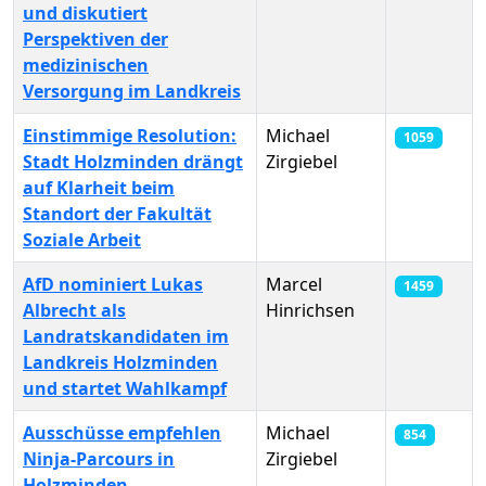
und diskutiert
Perspektiven der
medizinischen
Versorgung im Landkreis
Einstimmige Resolution:
Michael
1059
Stadt Holzminden drängt
Zirgiebel
auf Klarheit beim
Standort der Fakultät
Soziale Arbeit
AfD nominiert Lukas
Marcel
1459
Albrecht als
Hinrichsen
Landratskandidaten im
Landkreis Holzminden
und startet Wahlkampf
Ausschüsse empfehlen
Michael
854
Ninja-Parcours in
Zirgiebel
Holzminden –