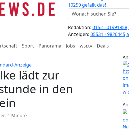
10259 gefällt das!
Redaktion:
0152 - 01991958
Anzeigen:
05531 - 9826445
a
rtschaft
Sport
Panorama
Jobs
wsr.tv
Deals
An
ke lädt zur
stunde in den
ein
An
er: 1 Minute