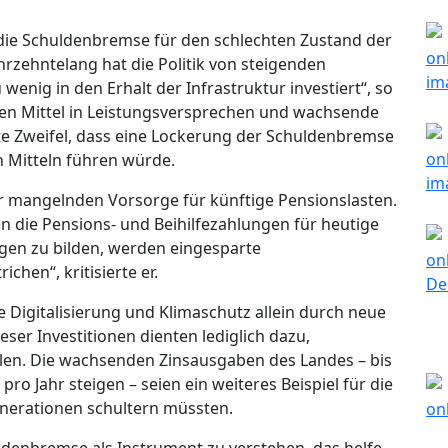
 die Schuldenbremse für den schlechten Zustand der
hrzehntelang hat die Politik von steigenden
enig in den Erhalt der Infrastruktur investiert“, so
hen Mittel in Leistungsversprechen und wachsende
te Zweifel, dass eine Lockerung der Schuldenbremse
 Mitteln führen würde.
r mangelnden Vorsorge für künftige Pensionslasten.
n die Pensions- und Beihilfezahlungen für heutige
agen zu bilden, werden eingesparte
chen“, kritisierte er.
 Digitalisierung und Klimaschutz allein durch neue
ieser Investitionen dienten lediglich dazu,
en. Die wachsenden Zinsausgaben des Landes – bis
 pro Jahr steigen – seien ein weiteres Beispiel für die
nerationen schultern müssten.
uldenbremse als Instrument zu verstehen, das helfe,