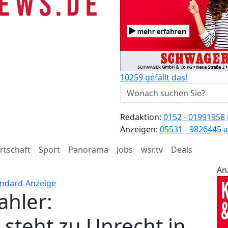
10259 gefällt das!
Redaktion:
0152 - 01991958
Anzeigen:
05531 - 9826445
a
rtschaft
Sport
Panorama
Jobs
wsr.tv
Deals
An
ahler:
steht zu Unrecht in