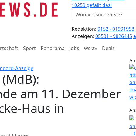
10259 gefällt das!
Redaktion:
0152 - 01991958
Anzeigen:
05531 - 9826445
a
rtschaft
Sport
Panorama
Jobs
wsr.tv
Deals
An
 (MdB):
nde am 11. Dezember
cke-Haus in
An