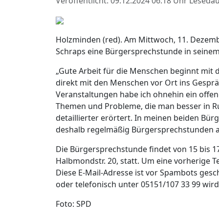
Veröffentlicht: 09.12.2024 06:18 Uhr
Lesedau
Holzminden (red). Am Mittwoch, 11. Dezem
Schraps eine Bürgersprechstunde in seine
„Gute Arbeit für die Menschen beginnt mit d
direkt mit den Menschen vor Ort ins Gespr
Veranstaltungen habe ich ohnehin ein offene
Themen und Probleme, die man besser in Ru
detaillierter erörtert. In meinen beiden Bü
deshalb regelmäßig Bürgersprechstunden an
Die Bürgersprechstunde findet von 15 bis 
Halbmondstr. 20, statt. Um eine vorherige
Diese E-Mail-Adresse ist vor Spambots gesch
oder telefonisch unter 05151/107 33 99 wi
Foto: SPD