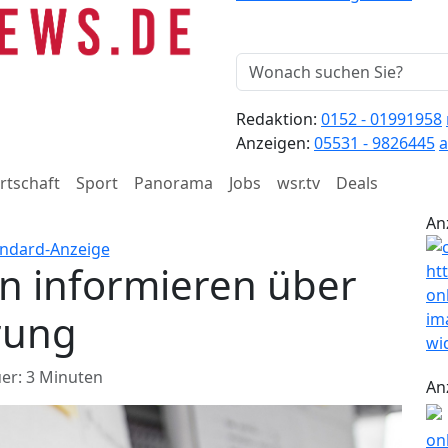
Redaktion:
0152 - 01991958
Anzeigen:
05531 - 9826445
a
rtschaft
Sport
Panorama
Jobs
wsr.tv
Deals
An
n informieren über
rung
er: 3 Minuten
An