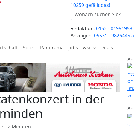
10259 gefällt das!
Redaktion:
0152 - 01991958
Anzeigen:
05531 - 9826445
a
rtschaft
Sport
Panorama
Jobs
wsr.tv
Deals
An
atenkonzert in der
zminden
An
er: 2 Minuten