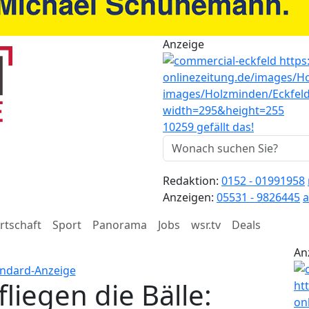
Anzeige
10259 gefällt das!
Redaktion:
0152 - 01991958
Anzeigen:
05531 - 9826445
a
rtschaft
Sport
Panorama
Jobs
wsr.tv
Deals
An
iegen die Bälle: