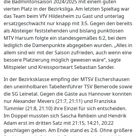
die Badmintonsaison 2024/2025 mit einem guten
vierten Platz in der Bezirksliga. Am letzten Spieltag war
das Team beim VfV Hildesheim zu Gast und unterlag
ersatzgeschwächt nur knapp mit 3:5. Gegen den bereits
als Absteiger feststehenden und bislang punktlosen
MTV Harsum folgte ein standesgemäßes 6:2, bei dem
lediglich die Damenpunkte abgegeben wurden. „Alles in
allem sind wir mit der Saison zufrieden, auch wenn eine
bessere Platzierung möglich gewesen wäre“, sagte
Mitspieler und Kreissportwart Sebastian Sander.
In der Bezirksklasse empfing der MTSV Eschershausen
den uneinholbaren Tabellenführer TSV Bemerode sowie
die SG Leinetal. Gegen die Gäste aus Hannover konnten
nur Alexander Mevers (21:7, 21:11) und Franziska
Tümmler (21:8, 21:10) ihre Einzel für sich entscheiden.
Im Doppel mussten sich Sascha Rehbein und Hendrik
Adam erst im dritten Satz mit 21:15, 14:21, 20:22
geschlagen geben. Am Ende stand es 2:6. Ohne größere