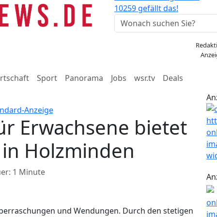
10259 gefällt das!
Redakt
Anzei
rtschaft
Sport
Panorama
Jobs
wsr.tv
Deals
An
ür Erwachsene bietet
t in Holzminden
er: 1 Minute
An
 Überraschungen und Wendungen. Durch den stetigen