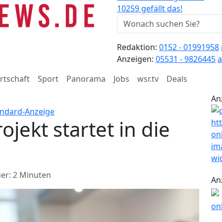
10259 gefällt das!
Redaktion:
0152 - 01991958
Anzeigen:
05531 - 9826445
a
rtschaft
Sport
Panorama
Jobs
wsr.tv
Deals
An
ekt startet in die
er: 2 Minuten
An