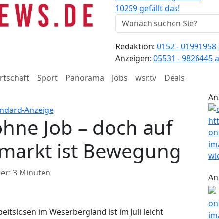
10259 gefällt das!
Redaktion:
0152 - 01991958
Anzeigen:
05531 - 9826445
a
rtschaft
Sport
Panorama
Jobs
wsr.tv
Deals
An
ne Job – doch auf
markt ist Bewegung
er: 3 Minuten
An
eitslosen im Weserbergland ist im Juli leicht