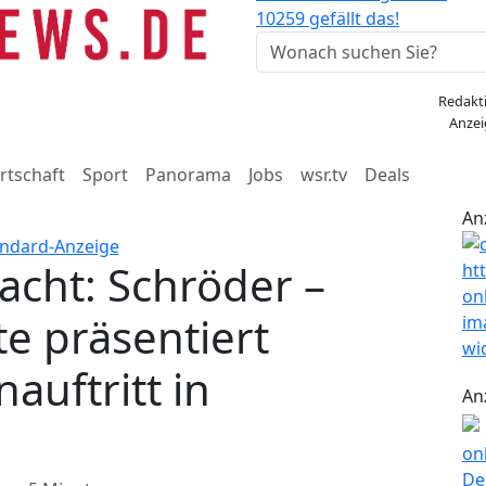
10259 gefällt das!
Redakt
Anzei
rtschaft
Sport
Panorama
Jobs
wsr.tv
Deals
An
acht: Schröder –
te präsentiert
uftritt in
An