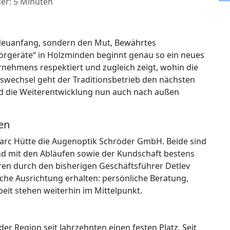
er: 5 Minuten
Neuanfang, sondern den Mut, Bewährtes
Hörgeräte“ in Holzminden beginnt genau so ein neues
ernehmens respektiert und zugleich zeigt, wohin die
swechsel geht der Traditionsbetrieb den nächsten
rd die Weiterentwicklung nun auch nach außen
en
arc Hütte die Augenoptik Schröder GmbH. Beide sind
nd mit den Abläufen sowie der Kundschaft bestens
hren durch den bisherigen Geschäftsführer Detlev
liche Ausrichtung erhalten: persönliche Beratung,
it stehen weiterhin im Mittelpunkt.
r Region seit Jahrzehnten einen festen Platz. Seit