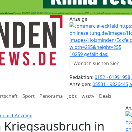
Anzeige
10259 gefällt das!
Redaktion:
0152 - 01991958
Anzeigen:
05531 - 9826445
a
rtschaft
Sport
Panorama
Jobs
wsr.tv
Deals
An
m Kriegsausbruch in