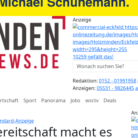
Anzeige
10259 gefällt das!
Redaktion:
0152 - 01991958
Anzeigen:
05531 - 9826445
a
rtschaft
Sport
Panorama
Jobs
wsr.tv
Deals
An
eitschaft macht es