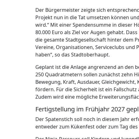
Der Bürgermeister zeigte sich entsprechend 
Projekt nun in die Tat umsetzen können und 
wird.“ Mit einer Spendensumme in dieser Hö
80.000 Euro als Ziel vor Augen gehabt. Dass
die gesamte Stadtgesellschaft hinter dem P
Vereine, Organisationen, Serviceclubs und 
haben“, so das Stadtoberhaupt.
Geplant ist die Anlage angrenzend an den b
250 Quadratmetern sollen zunächst zehn Hin
Bewegung, Kraft, Ausdauer, Gleichgewicht,
fördern. Für die Sicherheit ist ein Fallsc
Zudem wird eine mögliche Erweiterungsfläc
Fertigstellung im Frühjahr 2027 gep
Der Spatenstich soll noch in diesem Jahr erfo
entweder zum Kükenfest oder zum Tag des 
Der Ninja-Parcours soll Kindern und Jugendl