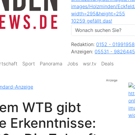
10259 gefällt das!
Redaktion:
0152 - 01991958
Anzeigen:
05531 - 9826445
rtschaft
Sport
Panorama
Jobs
wsr.tv
Deals
Anzeige
dem WTB gibt
e Erkenntnisse: