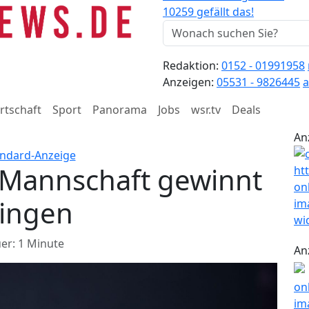
10259 gefällt das!
Redaktion:
0152 - 01991958
Anzeigen:
05531 - 9826445
a
rtschaft
Sport
Panorama
Jobs
wsr.tv
Deals
An
e Mannschaft gewinnt
tingen
er: 1 Minute
An