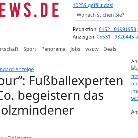
10259 gefällt das!
Redaktion:
0152 - 01991958
Anzeigen:
05531 - 9826445
a
rtschaft
Sport
Panorama
Jobs
wsr.tv
Deals
An
our“: Fußballexperten
Co. begeistern das
Holzmindener
An