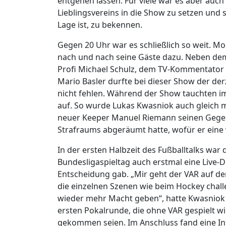
entgehen lassen. Für viele war es aber auch
Lieblingsvereins in die Show zu setzen und s
Lage ist, zu bekennen.
Gegen 20 Uhr war es schließlich so weit. 
nach und nach seine Gäste dazu. Neben dem 
Profi Michael Schulz, dem TV-Kommentator 
Mario Basler durfte bei dieser Show der de
nicht fehlen. Während der Show tauchten i
auf. So wurde Lukas Kwasniok auch gleich mi
neuer Keeper Manuel Riemann seinen Gegen
Strafraums abgeräumt hatte, wofür er eine v
In der ersten Halbzeit des Fußballtalks wa
Bundesligaspieltag auch erstmal eine Live-D
Entscheidung gab. „Mir geht der VAR auf d
die einzelnen Szenen wie beim Hockey chal
wieder mehr Macht geben“, hatte Kwasniok 
ersten Pokalrunde, die ohne VAR gespielt wi
gekommen seien. Im Anschluss fand eine Int