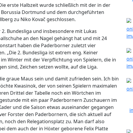
ie erste Halbzeit wurde schließlich mit der in der
 Borussia Dortmund und dem durchgeführten
llberg zu Niko Kovač geschlossen.
er 2. Bundesliga und insbesondere mit Lukas
ßballschuhe an den Nagel gehängt hat und mit 24
onstart haben die Paderborner zuletzt vier
 „Die 2. Bundesliga ist extrem eng. Keiner
im Winter mit der Verpflichtung von Spielern, die in
en sind, Zeichen setzen wollte, auf die Liga.
 die graue Maus sein und damit zufrieden sein. Ich bin
möchte Kwasinok, der von seinen Spielern maximalen
beren Drittel der Tabelle noch ein Wörtchen im
ragestunde mit ein paar Paderbornern Zuschauern im
 Kader und die Saison etwas auseinander gegangen
iver Forster den Paderbornern, die sich aktuell auf
n, noch den Relegationsplatz zu. Man darf also
bei dem auch der in Höxter geborene Felix Platte