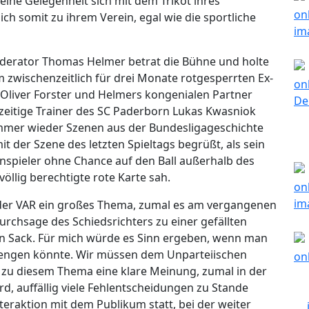
 eine Gelegenheit sich mit dem Trikot ihres
ich somit zu ihrem Verein, egal wie die sportliche
Moderator Thomas Helmer betrat die Bühne und holte
zwischenzeitlich für drei Monate rotgesperrten Ex-
Oliver Forster und Helmers kongenialen Partner
rzeitige Trainer des SC Paderborn Lukas Kwasniok
mmer wieder Szenen aus der Bundesligageschichte
t der Szene des letzten Spieltags begrüßt, als sein
spieler ohne Chance auf den Ball außerhalb des
öllig berechtigte rote Karte sah.
r der VAR ein großes Thema, zumal es am vergangenen
urchsage des Schiedsrichters zu einer gefällten
en Sack. Für mich würde es Sinn ergeben, wenn man
lengen könnte. Wir müssen dem Unparteiischen
zu diesem Thema eine klare Meinung, zumal in der
rd, auffällig viele Fehlentscheidungen zu Stande
eraktion mit dem Publikum statt, bei der weiter