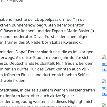
er: 7 Minuten
bend machte der „Doppelpass on Tour“ in der
eraktiven Bühnenshow begrüßten der Moderator
FC Bayern München) und der Experte Mario Basler (u.
 und -moderator Oliver Forster, den ehemaligen
len Trainer des SC Paderborn Lukas Kwasniok.
mit der „Dopa“-Deutschlandreise, die es im Übrigen
terwegs. Als dritte Stadt im neuen Jahr durfte sich
 zu Deutschlands Fußballtalk Nr. 1 freuen, bei dem
 fehlen durfte. Für das Event konnten auch VIP-
n früheren Einlass und durften sich neben Selfies
chwein freuen.
Stadthalle, in der es zu einem wahren Klassentreffen
nktionären kam. Aber auch aktive Spieler,
us der Umgebung wollten sich dieses Highlight nicht