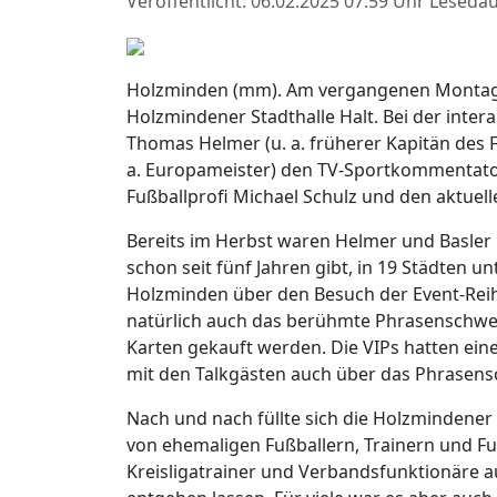
Veröffentlicht: 06.02.2025 07:59 Uhr
Lesedau
Holzminden (mm). Am vergangenen Montaga
Holzmindener Stadthalle Halt. Bei der int
Thomas Helmer (u. a. früherer Kapitän des 
a. Europameister) den TV-Sportkommentator
Fußballprofi Michael Schulz und den aktuel
Bereits im Herbst waren Helmer und Basler 
schon seit fünf Jahren gibt, in 19 Städten un
Holzminden über den Besuch der Event-Reihe
natürlich auch das berühmte Phrasenschwein
Karten gekauft werden. Die VIPs hatten eine
mit den Talkgästen auch über das Phrasens
Nach und nach füllte sich die Holzmindener 
von ehemaligen Fußballern, Trainern und Fu
Kreisligatrainer und Verbandsfunktionäre a