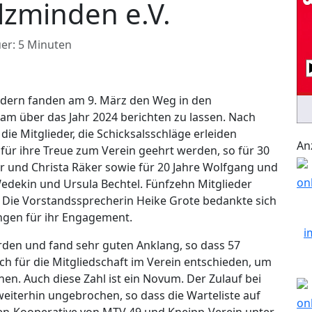
lzminden e.V.
er: 5 Minuten
iedern fanden am 9. März den Weg in den
am über das Jahr 2024 berichten zu lassen. Nach
e Mitglieder, die Schicksalsschläge erleiden
An
für ihre Treue zum Verein geehrt werden, so für 30
r und Christa Räker sowie für 20 Jahre Wolfgang und
Wedekin und Ursula Bechtel. Fünfzehn Mitglieder
. Die Vorstandssprecherin Heike Grote bedankte sich
ngen für ihr Engagement.
den und fand sehr guten Anklang, so dass 57
h für die Mitgliedschaft im Verein entschieden, um
en. Auch diese Zahl ist ein Novum. Der Zulauf bei
weiterhin ungebrochen, so dass die Warteliste auf
ppen-Kooperative von MTV 49 und Kneipp-Verein unter