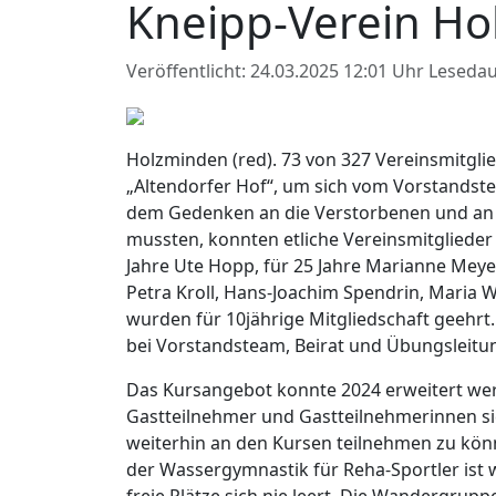
Kneipp-Verein Ho
Veröffentlicht: 24.03.2025 12:01 Uhr
Lesedau
Holzminden (red). 73 von 327 Vereinsmitgl
„Altendorfer Hof“, um sich vom Vorstandste
dem Gedenken an die Verstorbenen und an di
mussten, konnten etliche Vereinsmitglieder 
Jahre Ute Hopp, für 25 Jahre Marianne Meye
Petra Kroll, Hans-Joachim Spendrin, Maria 
wurden für 10jährige Mitgliedschaft geehrt
bei Vorstandsteam, Beirat und Übungsleitu
Das Kursangebot konnte 2024 erweitert wer
Gastteilnehmer und Gastteilnehmerinnen sic
weiterhin an den Kursen teilnehmen zu könn
der Wassergymnastik für Reha-Sportler ist 
freie Plätze sich nie leert. Die Wandergru