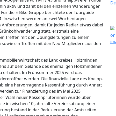
erhin aktiv und zählt bei den einzelnen Wanderungen
Für die E-Bike-Gruppe berichtete der Tourguide
024. Inzwischen werden an zwei Wochentagen
 Anforderungen, damit für jeden Radler etwas dabei
e Grünkohlwanderung statt, erstmals eine
in Treffen mit den Übungsleitungen zu einem
owie ein Treffen mit den Neu-Mitgliedern aus den
mobilienwirtschaft des Landkreises Holzminden
ckens auf dem Gelände des ehemaligen Holzmindener
u erhalten. Im Frühsommer 2025 wird das
ereröffnet werden. Die finanzielle Lage des Kneipp-
rgab eine hervorragende Kassenführung durch Annett
 werden zur Finanzierung des im Mai 2025
 der Wahl neuer Kassenprüferinnen wurde über
e inzwischen 10 Jahre alte Vereinssatzung einer
erung bestand in der Reduzierung der Amtszeiten
 Die Mitgliederversammlung stimmte den