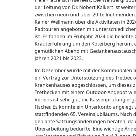
der Leitung von Dr. Nobert Kalkert ist weit
zwischen neun und über 20 Teilnehmenden. 
Rainer Wellmann über die Aktivitäten in 2
Radtouren angeboten mit unterschiedlichen
ist. Es fanden im Frühjahr 2024 die beliebt
Kräuterführung um den Köterberg herum, e
gemütlichen Abend mit Gedankenaustausch s
Jahren 2021 bis 2023.
Im Dezember wurde mit der Kommunalen Im
ein Vertrag zur Unterstützung des Tretbe
Krankenhauses abgeschlossen, um dieses z
Tretbecken mit einem Outdoor-Angebot wied
Vereins ist sehr gut, die Kassenprüfung e
Fischer. Es konnte ein Unterkonto angelegt
stattfindenden 65. Vereinsjubiläums. Nach
geplante Satzungsänderungen beraten, da di
Überarbeitung bedurfte. Eine wichtige Änd
von Vorstand und Beirat von 3 auf 2 Jahre.