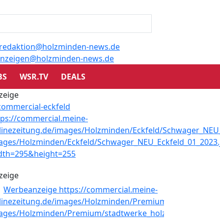
redaktion@holzminden-news.de
nzeigen@holzminden-news.de
BS
WSR.TV
DEALS
zeige
zeige