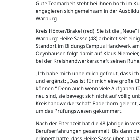
Gute Teamarbeit steht bei ihnen hoch im Ku
engagieren sich gemeinsam in der Ausbildu
Warburg.
Kreis Höxter/Brakel (red). Sie ist die „Neu
Warburg: Heike Sasse (48) arbeitet seit ei
Standort im BildungsCampus Handwerk am B
Oeynhausen folgt damit auf Klaus Niemeier,
bei der Kreishandwerkerschaft seinen Ruhe
„Ich habe mich unheimlich gefreut, dass ich
und ergänzt: „Das ist für mich eine große C
können.“ Denn auch wenn viele Aufgaben fü
neu sind, sie bewegt sich nicht auf völlig u
Kreishandwerkerschaft Paderborn gelernt, a
um das Prüfungswesen gekümmert.
Nach der Elternzeit hat die 48-Jährige in v
Berufserfahrungen gesammelt. Bis dann der
erinnert hatte, dass Heike Sasse über lang