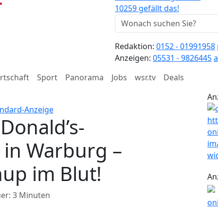
10259 gefällt das!
Redaktion:
0152 - 01991958
Anzeigen:
05531 - 9826445
a
rtschaft
Sport
Panorama
Jobs
wsr.tv
Deals
An
Donald’s-
 in Warburg –
hup im Blut!
An
er: 3 Minuten