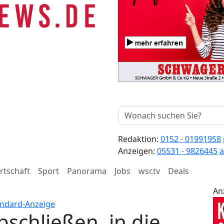
Redaktion:
0152 - 01991958
Anzeigen:
05531 - 9826445
a
rtschaft
Sport
Panorama
Jobs
wsr.tv
Deals
An
schließen, in die