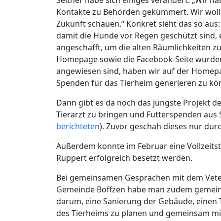
Seither habe sich einiges verändert: „Wir h
Kontakte zu Behörden gekümmert. Wir wolle
Zukunft schauen.“ Konkret sieht das so au
damit die Hunde vor Regen geschützt sind,
angeschafft, um die alten Räumlichkeiten 
Homepage sowie die Facebook-Seite wurden 
angewiesen sind, haben wir auf der Homepag
Spenden für das Tierheim generieren zu kön
Dann gibt es da noch das jüngste Projekt d
Tierarzt zu bringen und Futterspenden au
berichteten
). Zuvor geschah dieses nur durc
Außerdem konnte im Februar eine Vollzeitste
Ruppert erfolgreich besetzt werden.
Bei gemeinsamen Gesprächen mit dem Vete
Gemeinde Boffzen habe man zudem gemeinsa
darum, eine Sanierung der Gebäude, einen 
des Tierheims zu planen und gemeinsam mi