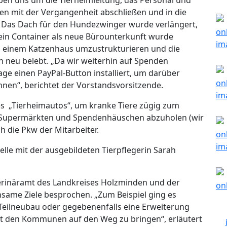
aben uns um die Tierheimleitung, das Personal und
n mit der Vergangenheit abschließen und in die
s: Das Dach für den Hundezwinger wurde verlängert,
 ein Container als neue Bürounterkunft wurde
zu einem Katzenhaus umzustrukturieren und die
neu belebt. „Da wir weiterhin auf Spenden
e einen PayPal-Button installiert, um darüber
nen“, berichtet der Vorstandsvorsitzende.
es „Tierheimautos“, um kranke Tiere zügig zum
s Supermärkten und Spendenhäuschen abzuholen (wir
h die Pkw der Mitarbeiter.
lle mit der ausgebildeten Tierpflegerin Sarah
rinäramt des Landkreises Holzminden und der
me Ziele besprochen. „Zum Beispiel ging es
Teilneubau oder gegebenenfalls eine Erweiterung
t den Kommunen auf den Weg zu bringen“, erläutert