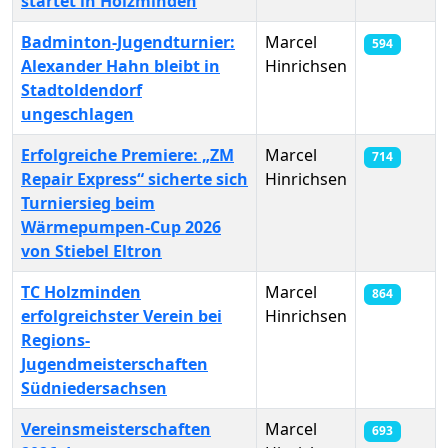
startet in Holzminden
Badminton-Jugendturnier:
Marcel
594
Alexander Hahn bleibt in
Hinrichsen
Stadtoldendorf
ungeschlagen
Erfolgreiche Premiere: „ZM
Marcel
714
Repair Express“ sicherte sich
Hinrichsen
Turniersieg beim
Wärmepumpen‑Cup 2026
von Stiebel Eltron
TC Holzminden
Marcel
864
erfolgreichster Verein bei
Hinrichsen
Regions-
Jugendmeisterschaften
Südniedersachsen
Vereinsmeisterschaften
Marcel
693