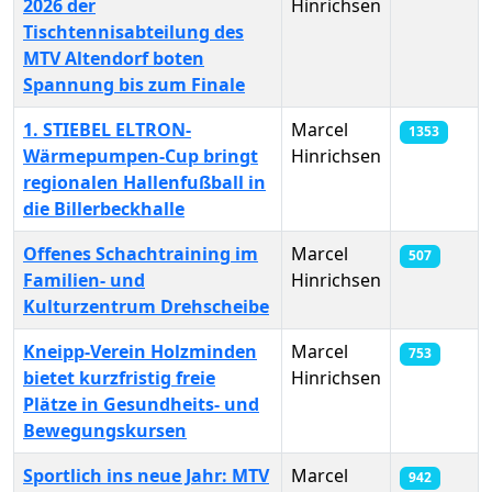
2026 der
Hinrichsen
Tischtennisabteilung des
MTV Altendorf boten
Spannung bis zum Finale
1. STIEBEL ELTRON-
Marcel
1353
Wärmepumpen-Cup bringt
Hinrichsen
regionalen Hallenfußball in
die Billerbeckhalle
Offenes Schachtraining im
Marcel
507
Familien- und
Hinrichsen
Kulturzentrum Drehscheibe
Kneipp-Verein Holzminden
Marcel
753
bietet kurzfristig freie
Hinrichsen
Plätze in Gesundheits- und
Bewegungskursen
Sportlich ins neue Jahr: MTV
Marcel
942