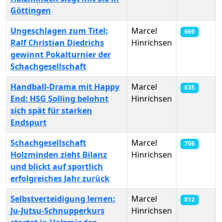
Göttingen
Ungeschlagen zum Titel:
Marcel
669
Ralf Christian Diedrichs
Hinrichsen
gewinnt Pokalturnier der
Schachgesellschaft
Handball-Drama mit Happy
Marcel
635
End: HSG Solling belohnt
Hinrichsen
sich spät für starken
Endspurt
Schachgesellschaft
Marcel
706
Holzminden zieht Bilanz
Hinrichsen
und blickt auf sportlich
erfolgreiches Jahr zurück
Selbstverteidigung lernen:
Marcel
812
Ju-Jutsu-Schnupperkurs
Hinrichsen