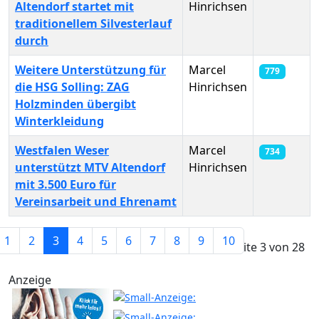
Altendorf startet mit
Hinrichsen
traditionellem Silvesterlauf
durch
Weitere Unterstützung für
Marcel
779
die HSG Solling: ZAG
Hinrichsen
Holzminden übergibt
Winterkleidung
Westfalen Weser
Marcel
734
unterstützt MTV Altendorf
Hinrichsen
mit 3.500 Euro für
Vereinsarbeit und Ehrenamt
Beiträge
1
2
3
4
5
6
7
8
9
10
Seite 3 von 28
Anzeige