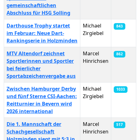
gemeinschaftlichen
Abschluss für HSG Solling
Darthouse Trophy startet
Michael
843
im Februar: Neue Dart-
Zirgiebel
Rankingserie in Holzminden
MTV Altendorf zeichnet
Marcel
862
Sportlerinnen und Sportler
Hinrichsen
bei feierlicher
Sportabzeichenvergabe aus
Zwischen Hamburger Derby
Michael
1033
und fünf Sterne CSI-Aachen:
Zirgiebel
Reitturnier in Bevern wird
2026 international
Die 1. Mannschaft der
Marcel
517
Schachgesellschaft
Hinrichsen
Holzminden siegt mit 5:3 in