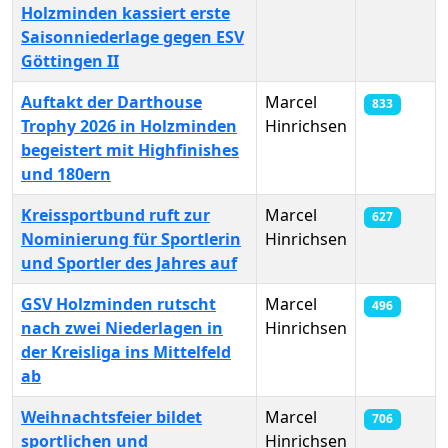
Holzminden kassiert erste
Saisonniederlage gegen ESV
Göttingen II
Auftakt der Darthouse
Marcel
833
Trophy 2026 in Holzminden
Hinrichsen
begeistert mit Highfinishes
und 180ern
Kreissportbund ruft zur
Marcel
627
Nominierung für Sportlerin
Hinrichsen
und Sportler des Jahres auf
GSV Holzminden rutscht
Marcel
496
nach zwei Niederlagen in
Hinrichsen
der Kreisliga ins Mittelfeld
ab
Weihnachtsfeier bildet
Marcel
706
sportlichen und
Hinrichsen